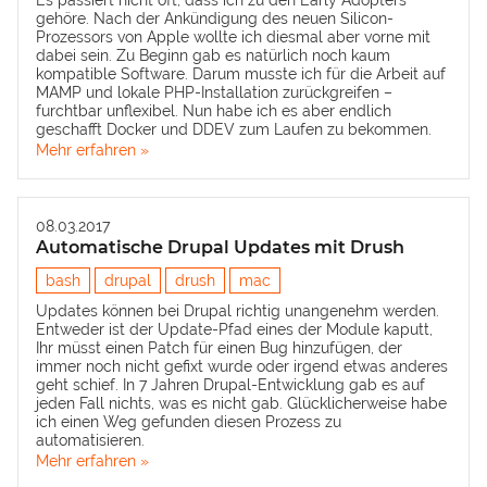
Es passiert nicht oft, dass ich zu den Early Adopters
gehöre. Nach der Ankündigung des neuen Silicon-
Prozessors von Apple wollte ich diesmal aber vorne mit
dabei sein. Zu Beginn gab es natürlich noch kaum
kompatible Software. Darum musste ich für die Arbeit auf
MAMP und lokale PHP-Installation zurückgreifen –
furchtbar unflexibel. Nun habe ich es aber endlich
geschafft Docker und DDEV zum Laufen zu bekommen.
Mehr erfahren »
08.03.2017
Automatische Drupal Updates mit Drush
bash
drupal
drush
mac
Updates können bei Drupal richtig unangenehm werden.
Entweder ist der Update-Pfad eines der Module kaputt,
Ihr müsst einen Patch für einen Bug hinzufügen, der
immer noch nicht gefixt wurde oder irgend etwas anderes
geht schief. In 7 Jahren Drupal-Entwicklung gab es auf
jeden Fall nichts, was es nicht gab. Glücklicherweise habe
ich einen Weg gefunden diesen Prozess zu
automatisieren.
Mehr erfahren »