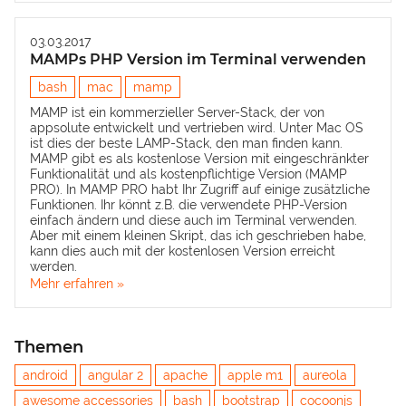
03.03.2017
MAMPs PHP Version im Terminal verwenden
bash
mac
mamp
MAMP
ist ein kommerzieller Server-Stack, der von
appsolute entwickelt und vertrieben wird. Unter Mac OS
ist dies der beste
LAMP
-Stack, den man finden kann.
MAMP gibt es als kostenlose Version mit eingeschränkter
Funktionalität und als kostenpflichtige Version (MAMP
PRO). In MAMP PRO habt Ihr Zugriff auf einige zusätzliche
Funktionen. Ihr könnt z.B. die verwendete PHP-Version
einfach ändern und diese auch im Terminal verwenden.
Aber mit einem kleinen Skript, das ich geschrieben habe,
kann dies auch mit der kostenlosen Version erreicht
werden.
Mehr erfahren »
Themen
android
angular 2
apache
apple m1
aureola
awesome accessories
bash
bootstrap
cocoonjs