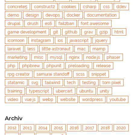
concrete5
construct2
cookies
csharp
css
ddev
demo
design
devops
docker
documentation
drupal
drush
es6
fail2ban
font awesome
game development
git
github
grav
gzip
html
icomoon
instagram
ios
javascript
jquery
laravel
less
little astronaut
mac
mamp
marketing
misc
mysql
nginx
node.js
phaser
php
phpbrew
phpunit
preloading
release
rpg creator
samurai standoff
scss
snippet
statamic
svg
tailwind
tech
testing
tom pixel
training
typescript
ubercart
ubuntu
unity
video
vue.js
webp
website
wordpress
youtube
Archiv
2012
2013
2014
2015
2016
2017
2018
2020