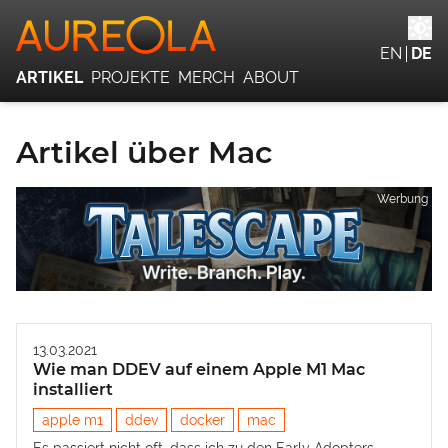
EN
DE
ARTIKEL
PROJEKTE
MERCH
ABOUT
Artikel über Mac
Werbung
13.03.2021
Wie man DDEV auf einem Apple M1 Mac
installiert
apple m1
ddev
docker
mac