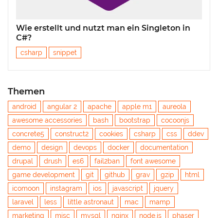
Wie erstellt und nutzt man ein Singleton in
C#?
csharp
snippet
Themen
android
angular 2
apache
apple m1
aureola
awesome accessories
bash
bootstrap
cocoonjs
concrete5
construct2
cookies
csharp
css
ddev
demo
design
devops
docker
documentation
drupal
drush
es6
fail2ban
font awesome
game development
git
github
grav
gzip
html
icomoon
instagram
ios
javascript
jquery
laravel
less
little astronaut
mac
mamp
marketing
misc
mysql
nginx
node.js
phaser