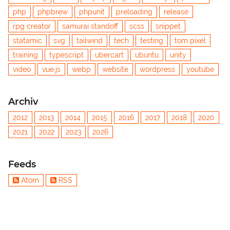
php
phpbrew
phpunit
preloading
release
rpg creator
samurai standoff
scss
snippet
statamic
svg
tailwind
tech
testing
tom pixel
training
typescript
ubercart
ubuntu
unity
video
vue.js
webp
website
wordpress
youtube
Archiv
2012
2013
2014
2015
2016
2017
2018
2020
2021
2022
2023
2026
Feeds
Atom
RSS