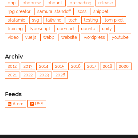
php
phpbrew
phpunit
preloading
release
rpg creator
samurai standoff
scss
snippet
statamic
svg
tailwind
tech
testing
tom pixel
training
typescript
ubercart
ubuntu
unity
video
vue.js
webp
website
wordpress
youtube
Archiv
2012
2013
2014
2015
2016
2017
2018
2020
2021
2022
2023
2026
Feeds
Atom
RSS