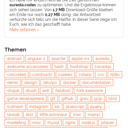
Ich habe mir endlich einmal die Zeit genommen
aureola.codes
zu optimieren. Und die Ergebnisse können
sich sehen lassen. Von
1,7 MB
Download-Größe blieben
am Ende nur noch
0,27 MB
übrig, die Antwortzeit
verkürzte sich teils um die Hälfte. In dieser Serie zeige ich
Euch, wie ich das geschafft habe.
Mehr erfahren »
Themen
android
angular 2
apache
apple m1
aureola
awesome accessories
bash
bootstrap
cocoonjs
concrete5
construct2
cookies
csharp
css
ddev
demo
design
devops
docker
documentation
drupal
drush
es6
fail2ban
font awesome
game development
git
github
grav
gzip
html
icomoon
instagram
ios
javascript
jquery
laravel
less
little astronaut
mac
mamp
marketing
misc
mysql
nginx
node.js
phaser