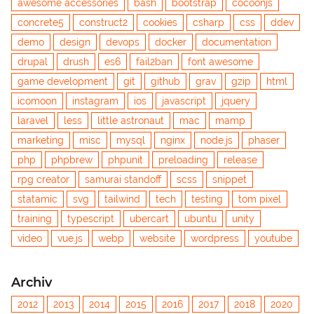
awesome accessories
bash
bootstrap
cocoonjs
concrete5
construct2
cookies
csharp
css
ddev
demo
design
devops
docker
documentation
drupal
drush
es6
fail2ban
font awesome
game development
git
github
grav
gzip
html
icomoon
instagram
ios
javascript
jquery
laravel
less
little astronaut
mac
mamp
marketing
misc
mysql
nginx
node.js
phaser
php
phpbrew
phpunit
preloading
release
rpg creator
samurai standoff
scss
snippet
statamic
svg
tailwind
tech
testing
tom pixel
training
typescript
ubercart
ubuntu
unity
video
vue.js
webp
website
wordpress
youtube
Archiv
2012
2013
2014
2015
2016
2017
2018
2020