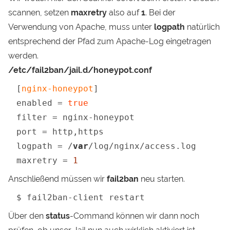
scannen, setzen
maxretry
also auf
1
. Bei der
Verwendung von Apache, muss unter
logpath
natürlich
entsprechend der Pfad zum Apache-Log eingetragen
werden.
/etc/fail2ban/jail.d/honeypot.conf
[
nginx-honeypot
]

enabled = 
true
filter = nginx-honeypot

port = http,https

logpath = /
var
/log/nginx/access.log

maxretry = 
1
Anschließend müssen wir
fail2ban
neu starten.
$ fail2ban-client restart
Über den
status
-Command können wir dann noch