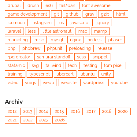
drupal
drush
es6
fail2ban
font awesome
game development
git
github
grav
gzip
html
icomoon
instagram
ios
javascript
jquery
laravel
less
little astronaut
mac
mamp
marketing
misc
mysql
nginx
node.js
phaser
php
phpbrew
phpunit
preloading
release
rpg creator
samurai standoff
scss
snippet
statamic
svg
tailwind
tech
testing
tom pixel
training
typescript
ubercart
ubuntu
unity
video
vue.js
webp
website
wordpress
youtube
Archiv
2012
2013
2014
2015
2016
2017
2018
2020
2021
2022
2023
2026