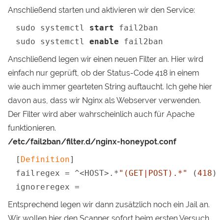
Anschließend starten und aktivieren wir den Service:
sudo systemctl 
start
 fail2ban

sudo systemctl 
enable
 fail2ban
Anschließend legen wir einen neuen Filter an. Hier wird
einfach nur geprüft, ob der Status-Code 418 in einem
wie auch immer gearteten String auftaucht. Ich gehe hier
davon aus, dass wir Nginx als Webserver verwenden.
Der Filter wird aber wahrscheinlich auch für Apache
funktionieren.
/etc/fail2ban/filter.d/nginx-honeypot.conf
[
Definition
]

failregex = ^<HOST>.*
"(GET|POST).*"
 (
418
)
ignoreregex =
Entsprechend legen wir dann zusätzlich noch ein Jail an.
Wir wollen hier den Scanner sofort beim ersten Versuch