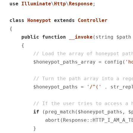
use
Illuminate
\
Http
\
Response
;

class
Honeypot
extends
Controller
{

public
function
__invoke
(string $path
{

// Load the array of honeypot pat
        $honeypot_paths_array = config(
'h
// Turn the path array into a reg
        $honeypot_paths = 
'/^('
 . str_rep
// If the user tries to access a 
if
 (preg_match($honeypot_paths, $p
            abort(Response::HTTP_I_AM_A_TE
        }
