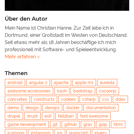
Über den Autor
Mein Name ist Christian Hanne. Zur Zeit lebe ich in
Dortmund, einer Großstadt im Westen von Deutschland.
Seit etwas mehr als 18 Jahren beschäftige ich mich
professionell mit Software- und Spieleentwicklung.
Mehr erfahren »
Themen
android
angular 2
apache
apple m1
aureola
awesome accessories
bash
bootstrap
cocoonjs
concrete5
construct2
cookies
csharp
css
ddev
demo
design
devops
docker
documentation
drupal
drush
es6
fail2ban
font awesome
game development
git
github
grav
gzip
html
icomoon
instagram
ios
javascript
jquery